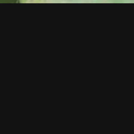
Nome
*
nto relacionado
or, contacte-nos.
Email
*
Assunto