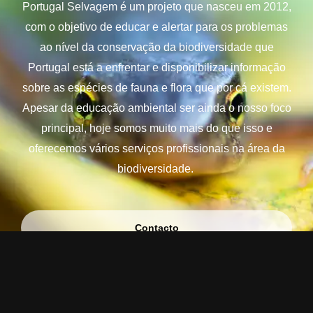
Portugal Selvagem é um projeto que nasceu em 2012,
com o objetivo de educar e alertar para os problemas
ao nível da conservação da biodiversidade que
Portugal está a enfrentar e disponibilizar informação
sobre as espécies de fauna e flora que por cá existem.
Apesar da educação ambiental ser ainda o nosso foco
principal, hoje somos muito mais do que isso e
oferecemos vários serviços profissionais na área da
biodiversidade.
Contacto
Serviços