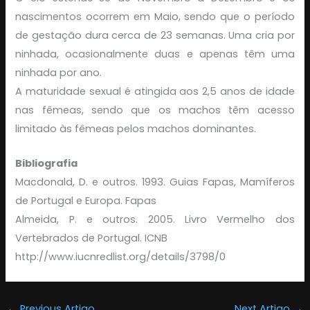
nascimentos ocorrem em Maio, sendo que o período
de gestação dura cerca de 23 semanas. Uma cria por
ninhada, ocasionalmente duas e apenas têm uma
ninhada por ano.
A maturidade sexual é atingida aos 2,5 anos de idade
nas fêmeas, sendo que os machos têm acesso
limitado às fêmeas pelos machos dominantes.
Bibliografia
Macdonald, D. e outros. 1993. Guias Fapas, Mamíferos
de Portugal e Europa. Fapas
Almeida, P. e outros. 2005. Livro Vermelho dos
Vertebrados de Portugal. ICNB
http://www.iucnredlist.org/details/3798/0
←
Previous Artigo
Next Artigo
→