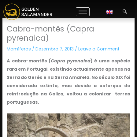
Skip
to
content
Cabra-montês (Capra
pyrenaica)
Mamíferos
/
Dezembro 7, 2013
/
Leave a Comment
A cabra-montês (
Capra pyrenaica
) é uma espécie
rara em Portugal, existindo actualmente apenas na
Serra do Gerês e na Serra Amarela. No século XIX foi
considerada extinta, mas devido a esforços de
reintrodução na Galiza, voltou a colonizar terras
portuguesas.