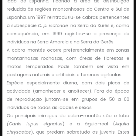
lado de Espanha, ficando a área de distribuição
reduzida às regiões montanhosas do Centro e Sul de
Espanha. Em 1997 reintroduziu-se cabras pertencentes
à subespécie
C. p. victoriae
na Serra do Xurês e, como
consequência, em 1999 registou-se a presença de
indivíduos na Serra Amarela e na Serra do Gerês.
A cabra-montês ocorre preferencialmente em zonas
montanhosas rochosas, com áreas de florestas e
matos temperados. Pode também ser vista em
pastagens naturais e artificiais e terrenos agrícolas.
Espécie especialmente diurna, com dois picos de
actividade (amanhecer e anoitecer). Fora da época
de reprodução juntam-se em grupos de 50 a 60
indivíduos de todas as idades e sexos.
Os principais inimigos da cabra-montês são o lobo
(Canis lupus signatus
) e a águia-real (
Aquila
chrysaetos
), que predam sobretudo os juvenis. Estes