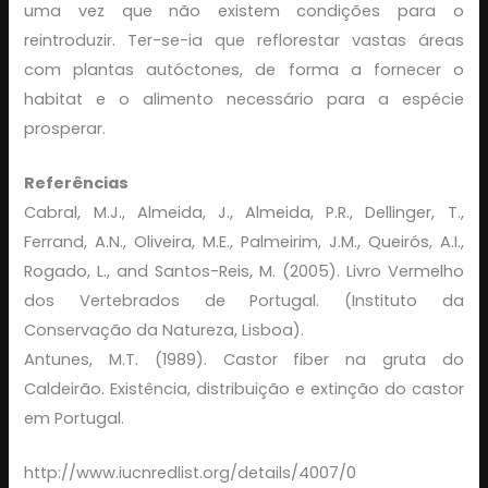
uma vez que não existem condições para o
reintroduzir. Ter-se-ia que reflorestar vastas áreas
com plantas autóctones, de forma a fornecer o
habitat e o alimento necessário para a espécie
prosperar.
Referências
Cabral, M.J., Almeida, J., Almeida, P.R., Dellinger, T.,
Ferrand, A.N., Oliveira, M.E., Palmeirim, J.M., Queirós, A.I.,
Rogado, L., and Santos-Reis, M. (2005). Livro Vermelho
dos Vertebrados de Portugal. (Instituto da
Conservação da Natureza, Lisboa).
Antunes, M.T. (1989). Castor fiber na gruta do
Caldeirão. Existência, distribuição e extinção do castor
em Portugal.
http://www.iucnredlist.org/details/4007/0