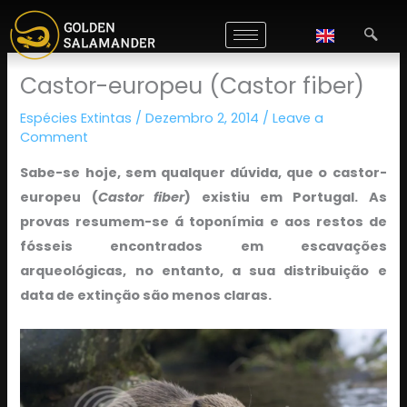
Skip
to
content
Castor-europeu (Castor fiber)
Espécies Extintas
/
Dezembro 2, 2014
/
Leave a
Comment
Sabe-se hoje, sem qualquer dúvida, que o castor-
europeu (
Castor fiber
) existiu em Portugal. As
provas resumem-se á toponímia e aos restos de
fósseis encontrados em escavações
arqueológicas, no entanto, a sua distribuição e
data de extinção são menos claras.