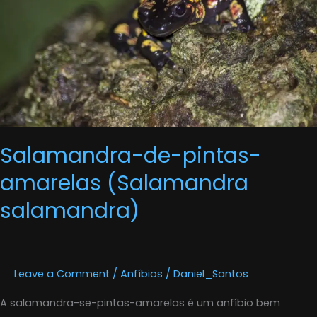
(Salamandra
salamandra)
Salamandra-de-pintas-
amarelas (Salamandra
salamandra)
Leave a Comment
/
Anfíbios
/
Daniel_Santos
A salamandra-se-pintas-amarelas é um anfíbio bem