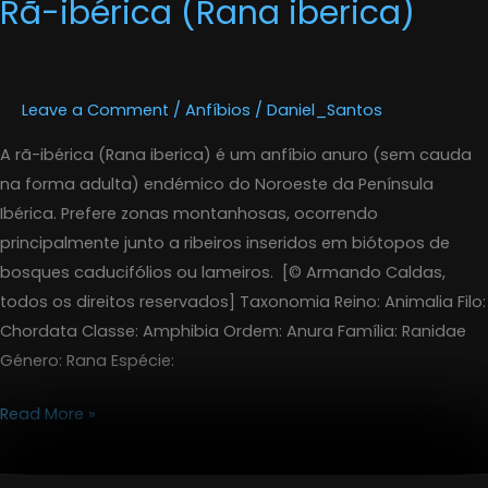
Rã-ibérica (Rana iberica)
Rã-
ibérica
(Rana
iberica)
Leave a Comment
/
Anfíbios
/
Daniel_Santos
A rã-ibérica (Rana iberica) é um anfíbio anuro (sem cauda
na forma adulta) endémico do Noroeste da Península
Ibérica. Prefere zonas montanhosas, ocorrendo
principalmente junto a ribeiros inseridos em biótopos de
bosques caducifólios ou lameiros. [© Armando Caldas,
todos os direitos reservados] Taxonomia Reino: Animalia Filo:
Chordata Classe: Amphibia Ordem: Anura Família: Ranidae
Género: Rana Espécie:
Read More »