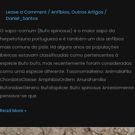
Leave a Comment
/
Anfíbios
,
Outros Artigos
/
Daniel_Santos
O sapo-comum (Bufo spinosus) é o maior sapo da
herpetofauna portuguesa e é também um dos anfíbios
mais comuns do país. Há alguns anos as populações
ibéricas estavam classificadas como pertencentes à
espécie Bufo bufo, mas recentemente foram consideradas
como uma espécie diferente. TaxonomiaReino: AnimaliaFilo:
ChordataClasse: AmphibiaOrdem: AnuraFamília:
BufonidaeGénero: BufoEspécie: Bufo spinosus Anteriormente
pensava-se que
Read More »
Sapo-