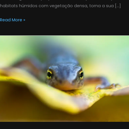
habitats húmidos com vegetação densa, torna a sua […]
Read More »
Tritão-
de-
ventre-
laranja
(Lissotriton
boscai)