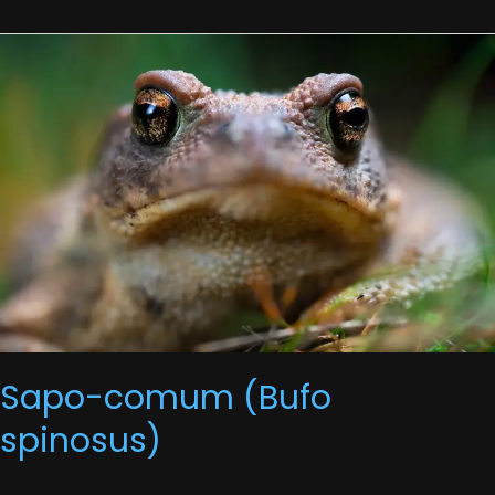
Sapo-
comum
(Bufo
spinosus)
Sapo-comum (Bufo
spinosus)