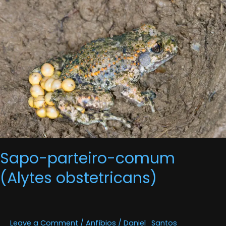
parteiro-
comum
(Alytes
obstetricans)
Sapo-parteiro-comum
(Alytes obstetricans)
Leave a Comment
/
Anfíbios
/
Daniel_Santos