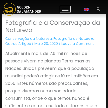
Skip
to
content
Fotografia e a Conservação da
Natureza
Conservação da Natureza
,
Fotografia de Natureza
,
Outros Artigos
/
Maio 23, 2020
/
Leave a Comment
Atualmente mais de 7.6 mil milhões de
pessoas vivem no planeta Terra, mas as
Nações Unidas prevêem que a população
mundial poderá atingir os 10 mil milhões em
2056. Estes números são preocupantes,
porque vivemos numa sociedade
consumista, onde o que temos nunca é
suficiente e como resultado estamos a usar