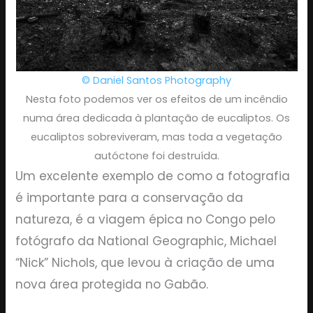
© Daniel Santos Photography
Nesta foto podemos ver os efeitos de um incêndio
numa área dedicada à plantação de eucaliptos. Os
eucaliptos sobreviveram, mas toda a vegetação
autóctone foi destruída.
Um excelente exemplo de como a fotografia
é importante para a conservação da
natureza, é a viagem épica no Congo pelo
fotógrafo da National Geographic, Michael
“Nick” Nichols, que levou à criação de uma
nova área protegida no Gabão.