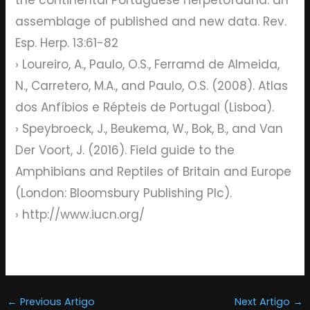
assemblage of published and new data. Rev.
Esp. Herp. 13:61-82
› Loureiro, A., Paulo, O.S., Ferramd de Almeida,
N., Carretero, M.A., and Paulo, O.S. (2008). Atlas
dos Anfíbios e Répteis de Portugal (Lisboa).
› Speybroeck, J., Beukema, W., Bok, B., and Van
Der Voort, J. (2016). Field guide to the
Amphibians and Reptiles of Britain and Europe
(London: Bloomsbury Publishing Plc).
› http://www.iucn.org/
←
Previous Artigo
Next Artigo
→