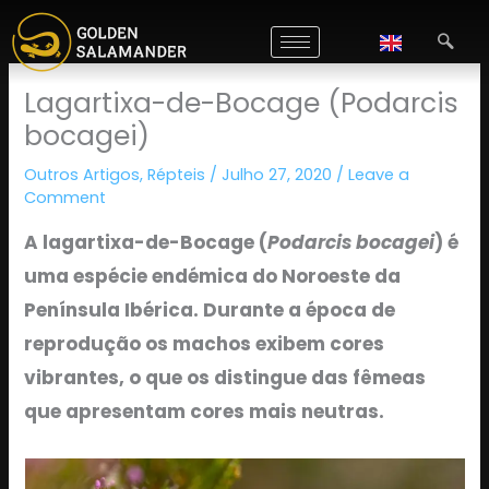
Skip
to
content
Lagartixa-de-Bocage (Podarcis
bocagei)
Outros Artigos
,
Répteis
/
Julho 27, 2020
/
Leave a
Comment
A lagartixa-de-Bocage (
Podarcis bocagei
) é
uma espécie endémica do Noroeste da
Península Ibérica. Durante a época de
reprodução os machos exibem cores
vibrantes, o que os distingue das fêmeas
que apresentam cores mais neutras.