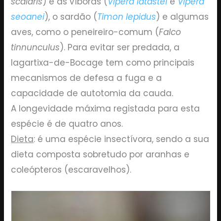
scalaris
) e as víboras (
Vipera latastei
e
Vipera
seoanei
), o sardão (
Timon lepidus
) e algumas
aves, como o peneireiro-comum (
Falco
tinnunculus
). Para evitar ser predada, a
lagartixa-de-Bocage tem como principais
mecanismos de defesa a fuga e a
capacidade de autotomia da cauda.
A longevidade máxima registada para esta
espécie é de quatro anos.
Dieta
: é uma espécie insectívora, sendo a sua
dieta composta sobretudo por aranhas e
coleópteros (escaravelhos).