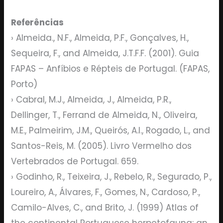
Referências
› Almeida., N.F., Almeida, P.F., Gonçalves, H.,
Sequeira, F., and Almeida, J.T.F.F. (2001). Guia
FAPAS – Anfíbios e Répteis de Portugal. (FAPAS,
Porto)
› Cabral, M.J., Almeida, J., Almeida, P.R.,
Dellinger, T., Ferrand de Almeida, N., Oliveira,
M.E., Palmeirim, J.M., Queirós, A.I., Rogado, L., and
Santos-Reis, M. (2005). Livro Vermelho dos
Vertebrados de Portugal. 659.
› Godinho, R., Teixeira, J., Rebelo, R., Segurado, P.,
Loureiro, A., Álvares, F., Gomes, N., Cardoso, P.,
Camilo-Alves, C., and Brito, J. (1999) Atlas of
the continental Portuguese herpetofauna: an