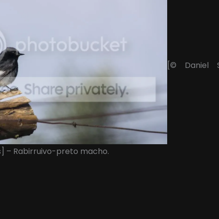
[© Daniel 
s] – Rabirruivo-preto macho.