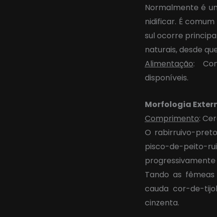
Normalmente é um
nidificar. É comum
sul ocorre princi
naturais, desde qu
Alimentação
: Co
disponíveis.
Morfologia Exter
Comprimento
: Ce
O rabirruivo-pre
pisco-de-peito-
progressivamente 
Tando as fêmeas 
cauda cor-de-tij
cinzenta.