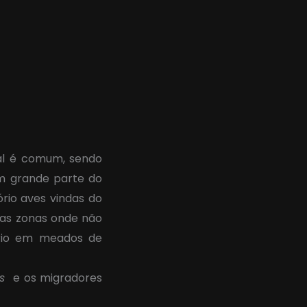
gal é comum, sendo
em grande parte do
rio aves vindas do
as zonas onde não
tório em meados de
us
e os migradores