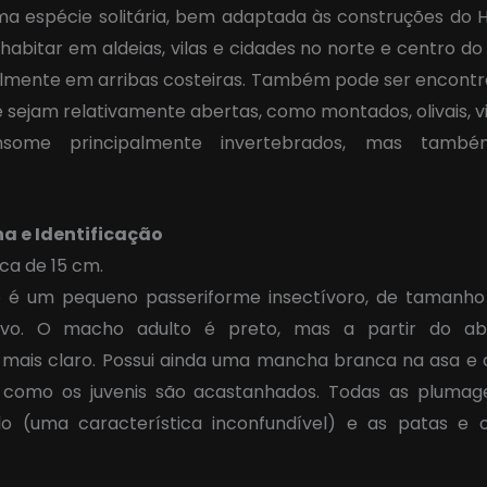
a espécie solitária, bem adaptada às construções do
 habitar em aldeias, vilas e cidades no norte e centro do 
palmente em arribas costeiras. Também pode ser encont
e sejam relativamente abertas, como montados, olivais, vi
nsome principalmente invertebrados, mas també
na e Identificação
rca de 15 cm.
to é um pequeno passeriforme insectívoro, de tamanh
ruivo. O macho adulto é preto, mas a partir do a
mais claro. Possui ainda uma mancha branca na asa e 
como os juvenis são acastanhados. Todas as pluma
olo (uma característica inconfundível) e as patas e 