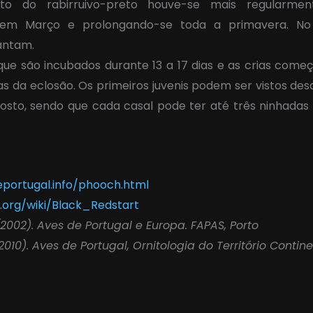
o do rabirruivo-preto houve-se mais regularmen
se em Março e prolongando-se toda a primavera. No
antam.
que são incubados durante 13 a 17 dias e as crias começ
ias da eclosão. Os primeiros juvenis podem ser vistos de
sto, sendo que cada casal pode ter até três ninhada
portugal.info/phooch.html
a.org/wiki/Black_Redstart
 (2002). Aves de Portugal e Europa. FAPAS, Porto
(2010). Aves de Portugal, Ornitologia do Território Contine