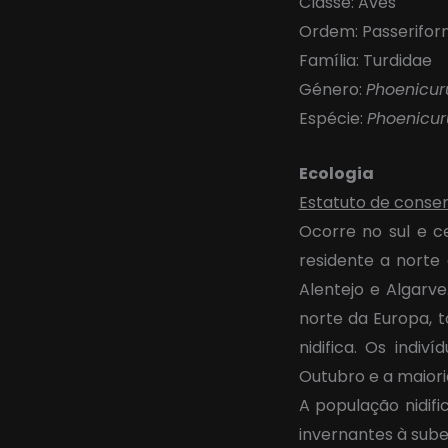
Classe: Aves
Ordem: Passerifo
Família: Turdidae
Género:
Phoenicur
Espécie:
Phoenicur
Ecologia
Estatuto de conse
Ocorre no sul e c
residente a norte
Alentejo e Algarv
norte da Europa,
nidifica. Os indi
Outubro e a maiori
A população nidif
invernantes à sub