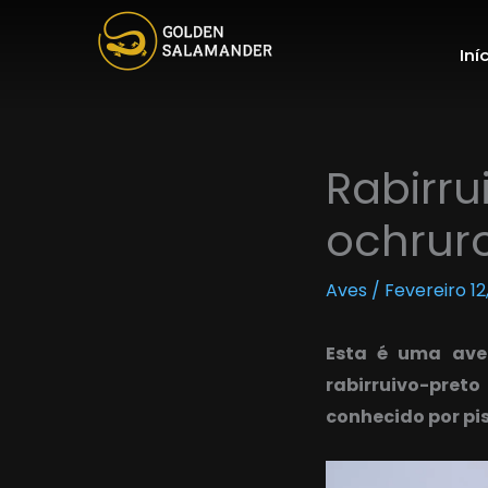
Skip
to
Iní
content
Rabirru
ochrur
Aves
/
Fevereiro 12
Esta é uma ave
rabirruivo-pre
conhecido por pis