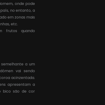
 Homem, onde pode
país, no entanto, a
rado em zonas mais
nhas, etc.
m frutos quando
o semelhante a um
bdómen vai sendo
coroa acinzentada.
gens apresentam a
o bico são de cor