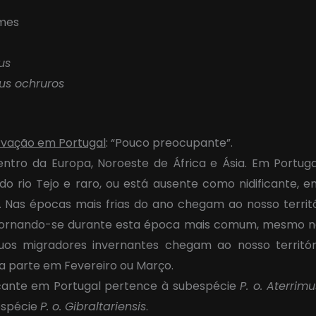
rmes
us
us ochruros
rvação em Portugal
: “Pouco preocupante”.
entro da Europa, Noroeste de África e Ásia. Em Portu
 do rio Tejo e raro, ou está ausente como nidificante, 
e. Nas épocas mais frias do ano chegam ao nosso territó
 tornando-se durante esta época mais comum, mesmo n
víduos migradores invernantes chegam ao nosso terri
a parte em Fevereiro ou Março.
icante em Portugal pertence à subespécie
P. o. Aterrim
espécie
P. o. Gibraltariensis
.