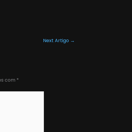
Next Artigo
→
dos com
*