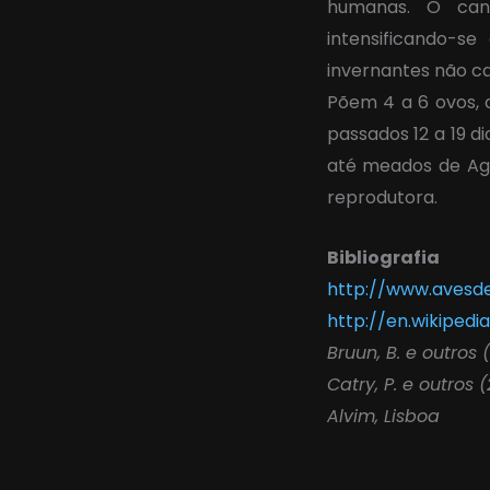
humanas. O cant
intensificando-
invernantes não c
Põem 4 a 6 ovos, 
passados 12 a 19 d
até meados de Ago
reprodutora.
Bibliografia
http://www.avesde
http://en.wikipedi
Bruun, B. e outros
Catry, P. e outros 
Alvim, Lisboa