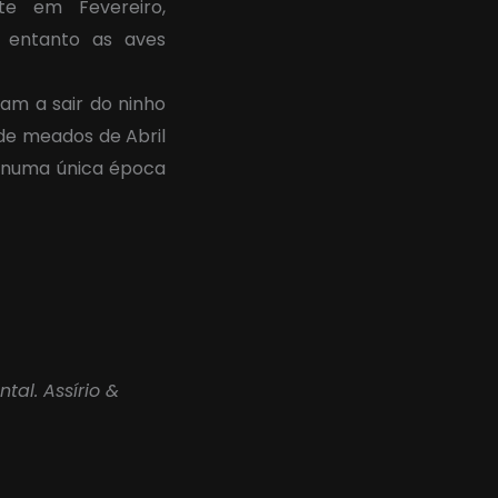
te em Fevereiro,
 entanto as aves
am a sair do ninho
sde meados de Abril
s numa única época
ntal. Assírio &