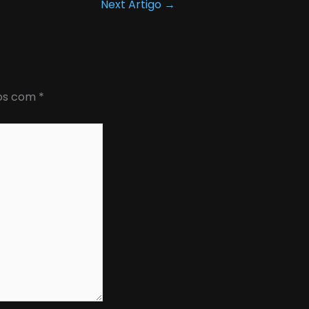
Next Artigo
→
dos com
*