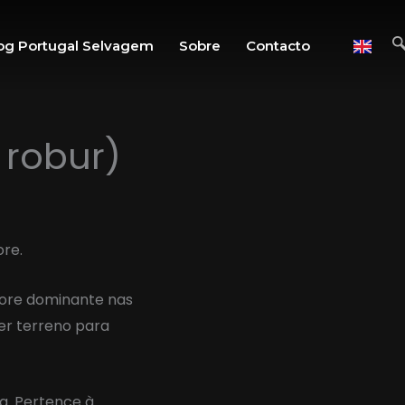
og Portugal Selvagem
Sobre
Contacto
 robur)
ore.
vore dominante nas
er terreno para
a. Pertence à