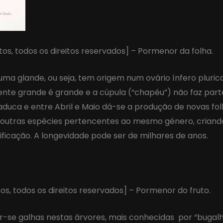
ntos, todos os direitos reservados] – Pormenor da folha.
 uma glande, ou seja, tem origem num ovário ínfero pluric
mente grande é grande e a cúpula (“chapéu”) não faz part
aduca e entre Abril e Maio dá-se a produção de novas folh
 outras espécies pertencentes ao mesmo género, crian
ificação. A longevidade pode ser de milhares de anos.
tos, todos os direitos reservados] – Pormenor do fruto.
-se galhas nestas árvores, mais conhecidas por “bugalh