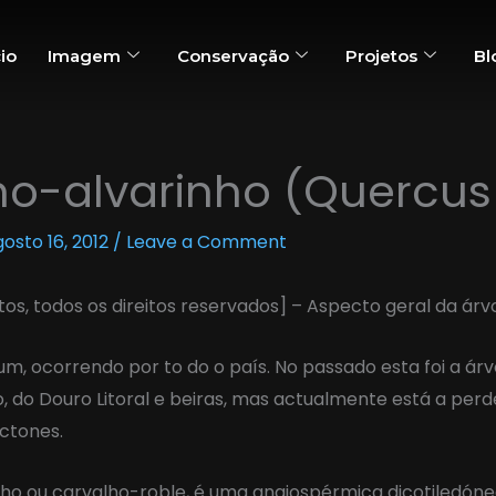
cio
Imagem
Conservação
Projetos
Bl
ho-alvarinho (Quercus
osto 16, 2012
/
Leave a Comment
ntos, todos os direitos reservados] – Aspecto geral da árv
, ocorrendo por to do o país. No passado esta foi a ár
, do Douro Litoral e beiras, mas actualmente está a perd
ctones.
ho ou carvalho-roble, é uma angiospérmica dicotiledóne