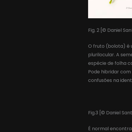
Fig. 2 [© Daniel Sa
O fruto (bolota) é
plurilocular. A se
espécie de folha c
Pode hibridar com
confusões na ident
Fig.3 [© Daniel San
É normal encontrar