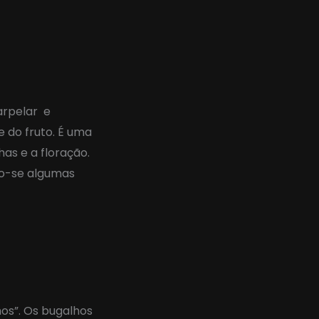
arpelar e
e do fruto. É uma
as e a floração.
do-se algumas
os”. Os bugalhos