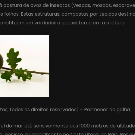
 postura de ovos de insectos (vespas, moscas, escarave
s folhas. Estas estruturas, compostas por tecidos destin
 constituem um verdadeiro ecossistema em miniatura.
ntos, todos os direitos reservados] – Pormenor da galha.
el do mar até sensivelmente aos 1000 metros de altitude
 por isso, principalmente no Norte Litoral do País. Por o