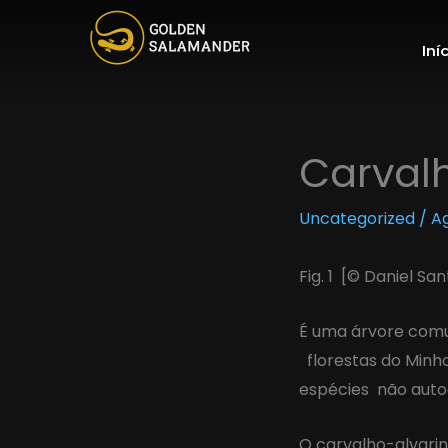
Skip
to
Iní
content
Carval
Uncategorized
/
Ag
Fig. 1 [© Daniel Sa
É uma árvore comum
florestas do Minho
espécies não auto
O carvalho-alvarin