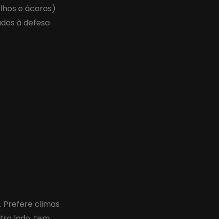
lhos e ácaros)
ados à defesa
. Prefere climas
utro lado, tem