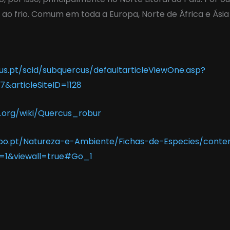
 ao frio. Comum em toda a Europa, Norte de África e Ásia
cus.pt/scid/subquercus/defaultarticleViewOne.asp?
7&articleSiteID=1128
a.org/wiki/Quercus_robur
sapo.pt/Natureza-e-Ambiente/Fichas-de-Especies/conte
l=1&viewall=true#Go_1