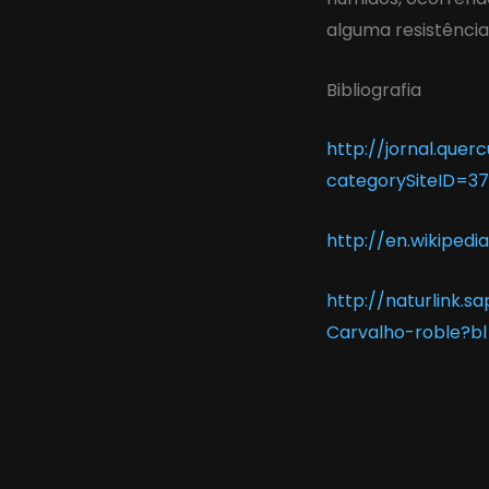
alguma resistência
Bibliografia
http://jornal.quer
categorySiteID=37
http://en.wikipedi
http://naturlink.
Carvalho-roble?b