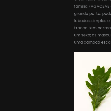
família FAGACEAE
grande porte, pode
lobadas, simples 
tronco tem normal
um sexo; as mascu
uma camada esca