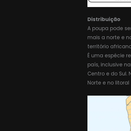
Distribuição
A poupa pode ser
mais a norte e 
território africano
É uma espécie re
país, inclusive 
Centro e do Sul.
Norte e no litora