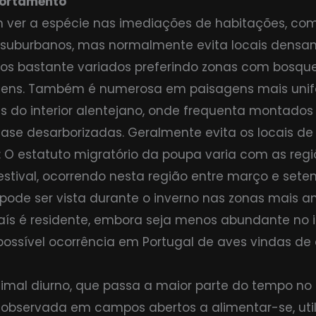
portamento
 ver a espécie nas imediações de habitações, com
suburbanos, mas normalmente evita locais densa
os bastante variados preferindo zonas com bosque,
gens. Também é numerosa em paisagens mais uni
s do interior alentejano, onde frequenta montados
e desarborizadas. Geralmente evita os locais de m
: O estatuto migratório da poupa varia com as regi
stival, ocorrendo nesta região entre março e setem
pode ser vista durante o inverno nas zonas mais 
ís é residente, embora seja menos abundante no i
possível ocorrência em Portugal de aves vindas de 
mal diurno, que passa a maior parte do tempo no so
observada em campos abertos a alimentar-se, util