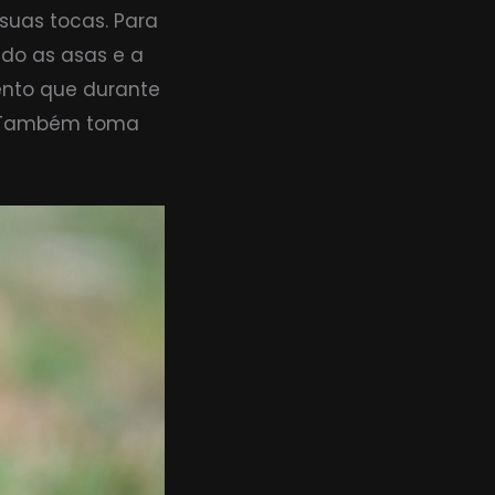
suas tocas. Para
do as asas e a
ento que durante
. Também toma