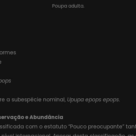
Poupa adulta.
formes
e
pops
re a subespécie nominal,
Upupa epops epops
.
servação e Abundância
ssificada com o estatuto “Pouco preocupante” tant