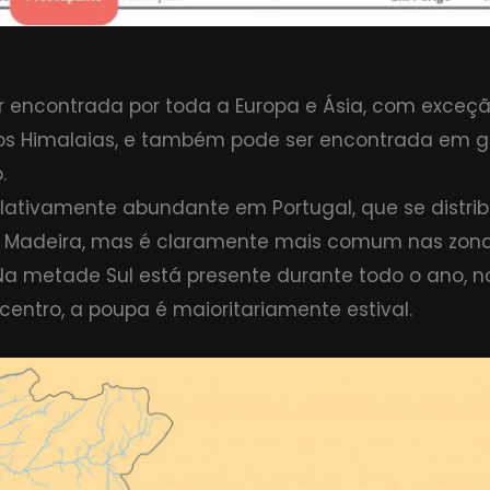
 encontrada por toda a Europa e Ásia, com exceção 
nos Himalaias, e também pode ser encontrada em g
.
lativamente abundante em Portugal, que se distrib
na Madeira, mas é claramente mais comum nas zona
 Na metade Sul está presente durante todo o ano, n
l centro, a poupa é maioritariamente estival.