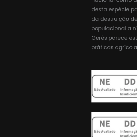
nacional como a 
desta espécie pa
da destruição de
populacional a n
Gerês parece es
práticas agrícola