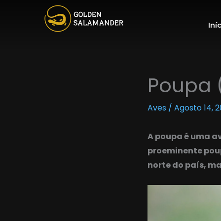
Skip
to
Iní
content
Poupa 
Aves
/
Agosto 14, 
A poupa é uma av
proeminente pou
norte do país, m