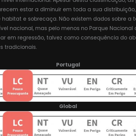
nível internacional. Apesar desta classificação, a
recem estar a diminuir em toda a sua distribuição
 habitat e sobrecaça. Não existem dados sobre a 
ível nacional, mas pelo menos no Parque Nacional
tar em regressão, talvez como consequência do a
s tradicionais.
Portugal
Global