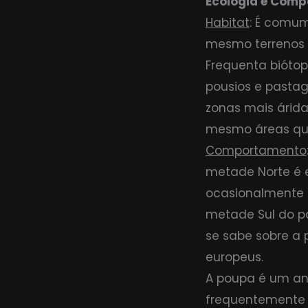
Ecologia e Com
Habitat
: É comum
mesmo terrenos 
Frequenta biótop
pousios e pasta
zonas mais árida
mesmo áreas quas
Comportamento
metade Norte é e
ocasionalmente 
metade Sul do pa
se sabe sobre a 
europeus.
A poupa é um ani
frequentemente 