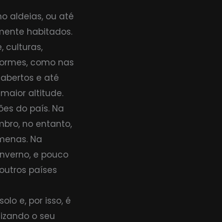
o aldeias, ou até
mente habitados.
 culturas,
formes, como nas
 abertos e até
aior altitude.
ões do país. Na
bro, no entanto,
amenas. Na
nverno, e pouco
outros países
lo e, por isso, é
izando o seu