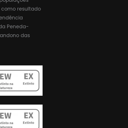
s populações
, como resultado
tendência
 da Peneda-
bandono das