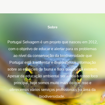
Sobre
Portugal Selvagem é um projeto que nasceu em 2012,
com o objetivo de educar e alertar para os problemas
ao nível da conservação da biodiversidade que
Portugal está a enfrentar e disponibilizar informação
sobre as espécies de fauna e flora que por cá existem.
Apesar da educação ambiental ser ainda o nosso foco
principal, hoje somos muito mais do que isso e
oferecemos vários serviços profissionais na área da
biodiversidade.